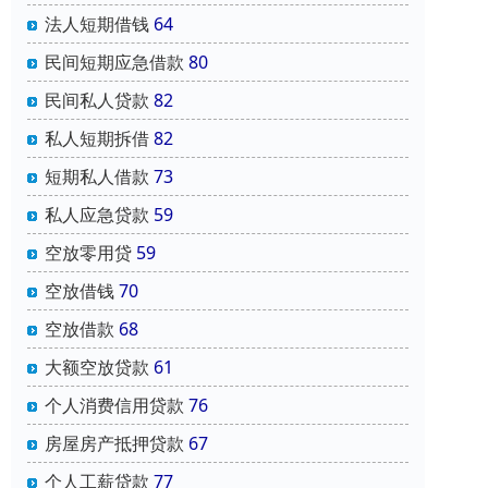
法人短期借钱
64
民间短期应急借款
80
民间私人贷款
82
私人短期拆借
82
短期私人借款
73
私人应急贷款
59
空放零用贷
59
空放借钱
70
空放借款
68
大额空放贷款
61
个人消费信用贷款
76
房屋房产抵押贷款
67
个人工薪贷款
77