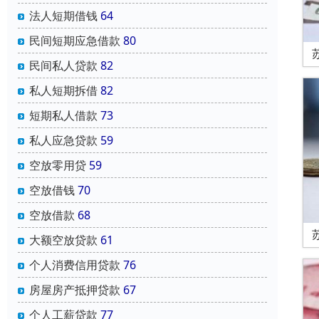
法人短期借钱
64
民间短期应急借款
80
民间私人贷款
82
私人短期拆借
82
短期私人借款
73
私人应急贷款
59
空放零用贷
59
空放借钱
70
空放借款
68
大额空放贷款
61
个人消费信用贷款
76
房屋房产抵押贷款
67
个人工薪贷款
77