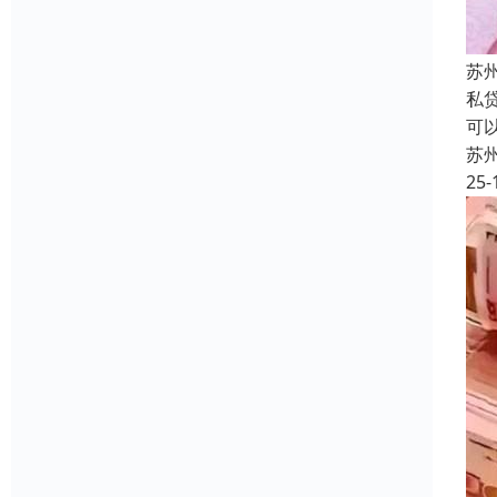
苏
私
可
苏
25-