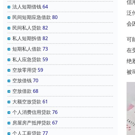
信
法人短期借钱
64
泛
民间短期应急借款
80
会
民间私人贷款
82
私人短期拆借
82
可
短期私人借款
73
在
私人应急贷款
59
绝
空放零用贷
59
被
空放借钱
70
空放借款
68
大额空放贷款
61
个人消费信用贷款
76
房屋房产抵押贷款
67
个人工薪贷款
77