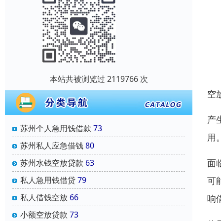
本站共被浏览过 2119766 次
空
产
苏州个人急用钱借款
73
用
苏州私人应急借钱
80
面
苏州水钱空放贷款
63
可
私人急用钱借贷
79
私人借钱空放
66
响
小额空放贷款
73