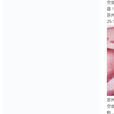
空
题
苏
25-
苏
空
料