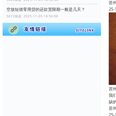
苏
25-
空放短借零用贷的还款宽限期一般是几天？
5672阅读 2025-11-05 18:56:06
苏
我
缺
苏
25-