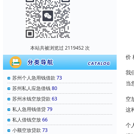
本站共被浏览过 2119452 次
价
我
苏州个人急用钱借款
73
当
苏州私人应急借钱
80
空
苏州水钱空放贷款
63
这
私人急用钱借贷
79
私人借钱空放
66
个
小额空放贷款
73