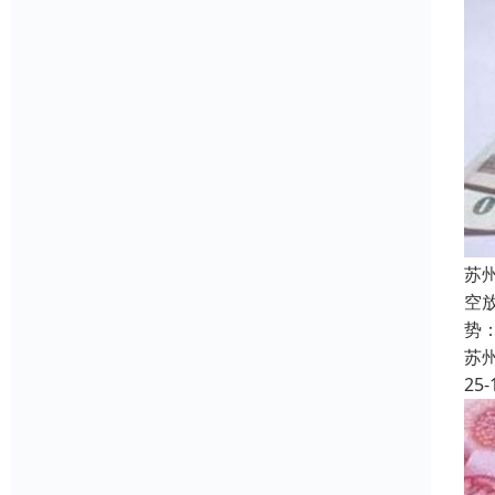
苏
空
势
苏
25-