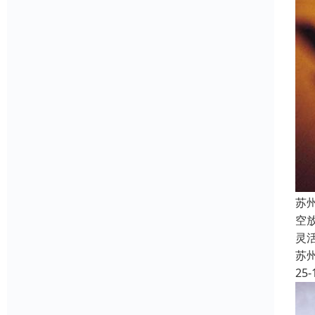
苏
空
灵
苏
25-