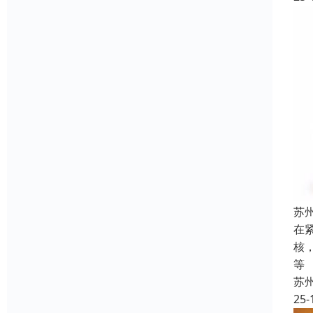
苏
在
核
等
苏
25-