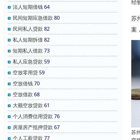
经
法人短期借钱
64
苏
民间短期应急借款
80
民间私人贷款
82
案
私人短期拆借
82
短期私人借款
73
私人应急贷款
59
空放零用贷
59
空放借钱
70
空放借款
68
大额空放贷款
61
个人消费信用贷款
76
房屋房产抵押贷款
67
苏
个人工薪贷款
77